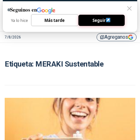
Seguinos en
Ya lo hice
Más tarde
Seguir
Agreganos
7/8/2026
library_add
Etiqueta:
MERAKI Sustentable