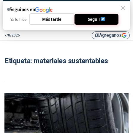
Seguinos en
Ya lo hice
Más tarde
Seguir
Agreganos
7/8/2026
library_add
Etiqueta:
materiales sustentables