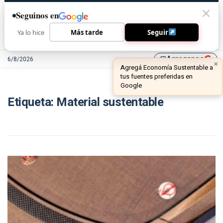
Seguinos en
Ya lo hice
Más tarde
Seguir
Agreganos
6/8/2026
library_add
×
Agregá Economía Sustentable a
tus fuentes preferidas en
Google
Etiqueta:
Material sustentable