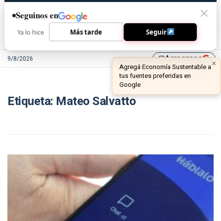
Seguinos en
Ya lo hice
Más tarde
Seguir
Agreganos
9/8/2026
library_add
×
Agregá Economía Sustentable a
tus fuentes preferidas en
Google
Etiqueta:
Mateo Salvatto