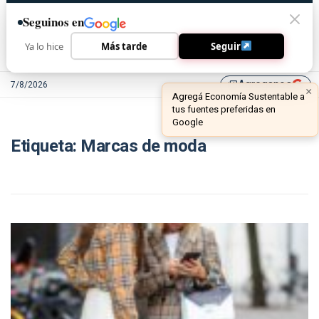
Seguinos en
Ya lo hice
Más tarde
Seguir
Agreganos
7/8/2026
library_add
×
Agregá Economía Sustentable a
tus fuentes preferidas en
Google
Etiqueta:
Marcas de moda