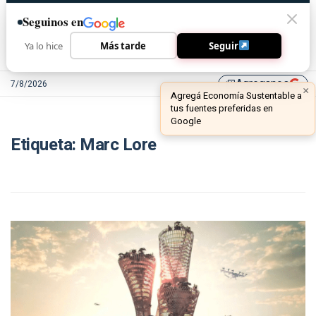
Seguinos en
Ya lo hice
Más tarde
Seguir
Agreganos
7/8/2026
library_add
×
Agregá Economía Sustentable a
tus fuentes preferidas en
Google
Etiqueta:
Marc Lore