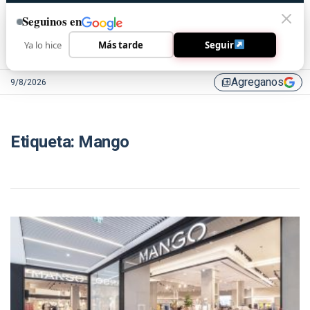
Seguinos en
Ya lo hice
Más tarde
Seguir
Agreganos
9/8/2026
library_add
Etiqueta:
Mango