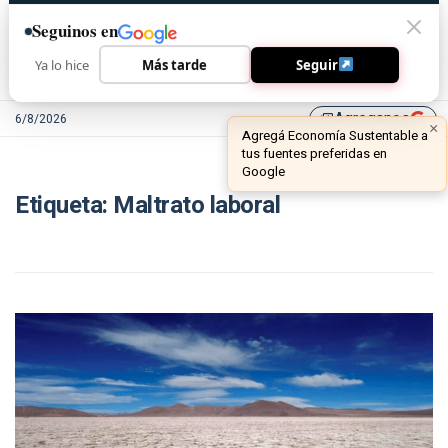
Seguinos en
Ya lo hice
Más tarde
Seguir
Agreganos
6/8/2026
library_add
×
Agregá Economía Sustentable a
tus fuentes preferidas en
Google
Etiqueta:
Maltrato laboral