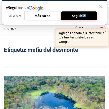
Seguinos en
Ya lo hice
Más tarde
Seguir
Agreganos
7/8/2026
library_add
×
Agregá Economía Sustentable a
tus fuentes preferidas en
Google
Etiqueta:
mafia del desmonte