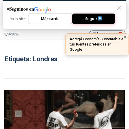
Seguinos en
Ya lo hice
Más tarde
Seguir
Agreganos
8/8/2026
library_add
×
Agregá Economía Sustentable a
tus fuentes preferidas en
Google
Etiqueta:
Londres