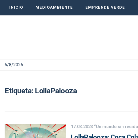
INICIO
MEDIOAMBIENTE
EMPRENDE VERDE
6/8/2026
Etiqueta:
LollaPalooza
17.03.2023
“Un mundo sin resid
LollaPalooza: Coca Cola