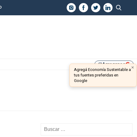
O
Agreganos
library_add
×
Agregá Economía Sustentable a
tus fuentes preferidas en
Google