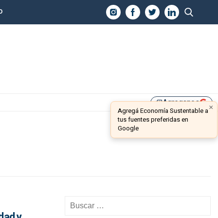
O
Agreganos
library_add
×
Agregá Economía Sustentable a
tus fuentes preferidas en
Google
dad y