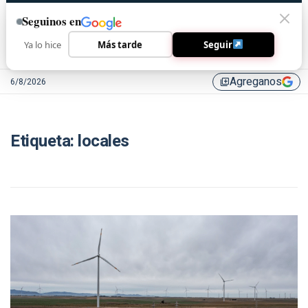
Seguinos en
Ya lo hice
Más tarde
Seguir
Agreganos
6/8/2026
library_add
Etiqueta:
locales