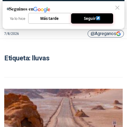
Seguinos en
Ya lo hice
Más tarde
Seguir
Agreganos
7/8/2026
library_add
Etiqueta:
lluvas