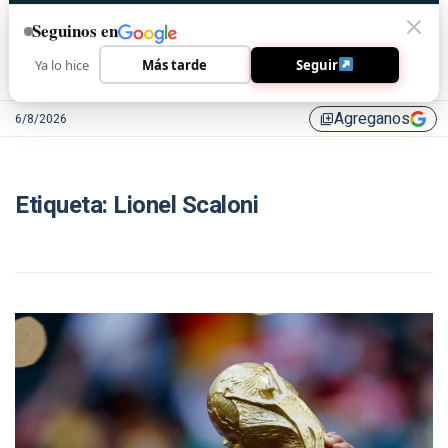
Seguinos en
Ya lo hice
Más tarde
Seguir
Agreganos
6/8/2026
library_add
Etiqueta:
Lionel Scaloni