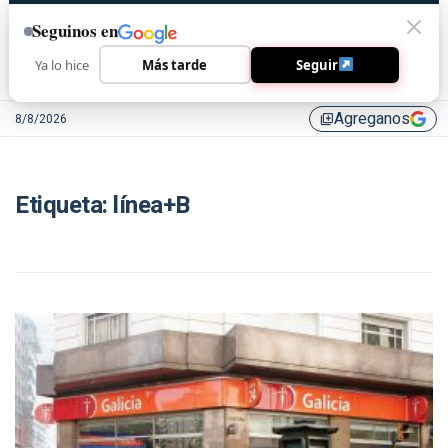
Seguinos en
Ya lo hice
Más tarde
Seguir
Agreganos
8/8/2026
library_add
Etiqueta:
línea+B