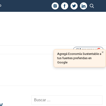
O
Agreganos
library_add
×
Agregá Economía Sustentable a
tus fuentes preferidas en
Google
V