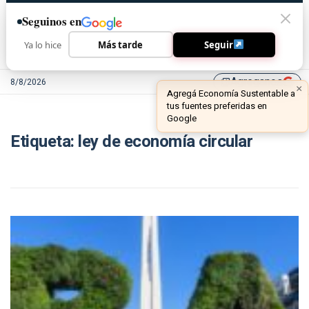
Seguinos en
Ya lo hice
Más tarde
Seguir
Agreganos
8/8/2026
library_add
×
Agregá Economía Sustentable a
tus fuentes preferidas en
Google
Etiqueta:
ley de economía circular