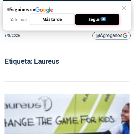
Seguinos en
Ya lo hice
Más tarde
Seguir
Agreganos
8/8/2026
library_add
Etiqueta:
Laureus