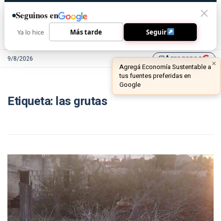
Seguinos en
Ya lo hice
Más tarde
Seguir
Agreganos
9/8/2026
library_add
×
Agregá Economía Sustentable a
tus fuentes preferidas en
Google
Etiqueta:
las grutas