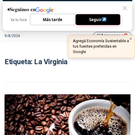
Seguinos en
Ya lo hice
Más tarde
Seguir
Agreganos
9/8/2026
library_add
×
Agregá Economía Sustentable a
tus fuentes preferidas en
Google
Etiqueta:
La Virginia