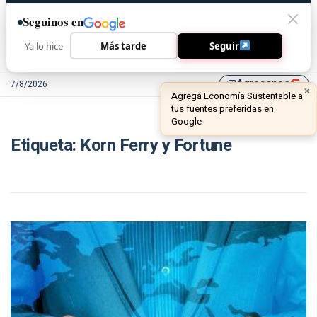
Seguinos en
Ya lo hice
Más tarde
Seguir
Agreganos
7/8/2026
library_add
×
Agregá Economía Sustentable a
tus fuentes preferidas en
Google
Etiqueta:
Korn Ferry y Fortune