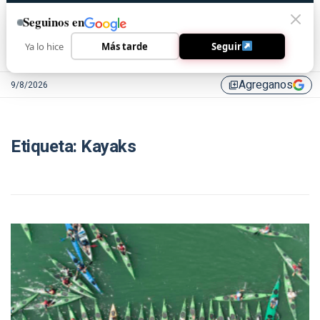
Seguinos en
Ya lo hice
Más tarde
Seguir
Agreganos
9/8/2026
library_add
Etiqueta:
Kayaks