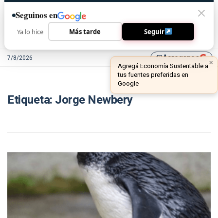
Seguinos en
Ya lo hice
Más tarde
Seguir
Agreganos
7/8/2026
library_add
×
Agregá Economía Sustentable a
tus fuentes preferidas en
Google
Etiqueta:
Jorge Newbery