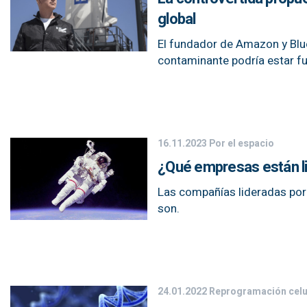
global
El fundador de Amazon y Blue
contaminante podría estar fu
16.11.2023
Por el espacio
¿Qué empresas están li
Las compañías lideradas por
son.
24.01.2022
Reprogramación celu