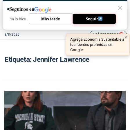
Seguinos en
Ya lo hice
Más tarde
Seguir
Agreganos
8/8/2026
library_add
×
Agregá Economía Sustentable a
tus fuentes preferidas en
Google
Etiqueta:
Jennifer Lawrence