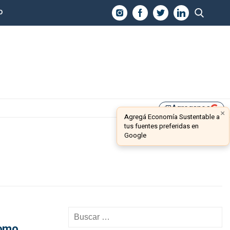
O
Agreganos
library_add
×
Agregá Economía Sustentable a
tus fuentes preferidas en
Google
como