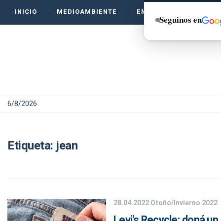
INICIO
MEDIOAMBIENTE
EMPRENDE VERDE
Seguinos en
6/8/2026
Etiqueta:
jean
28.04.2022
Otoño/Invierno 2022
Levi’s Recycle: doná un 