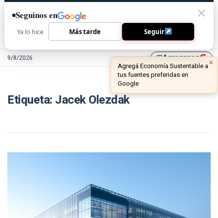
Seguinos en
Ya lo hice
Más tarde
Seguir
Agreganos
9/8/2026
library_add
×
Agregá Economía Sustentable a
tus fuentes preferidas en
Google
Etiqueta:
Jacek Olezdak