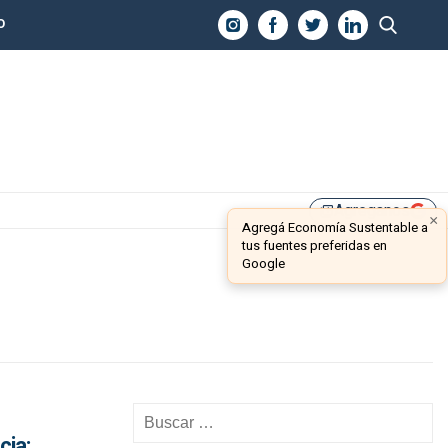
O
Agreganos
library_add
×
Agregá Economía Sustentable a
tus fuentes preferidas en
Google
cia: