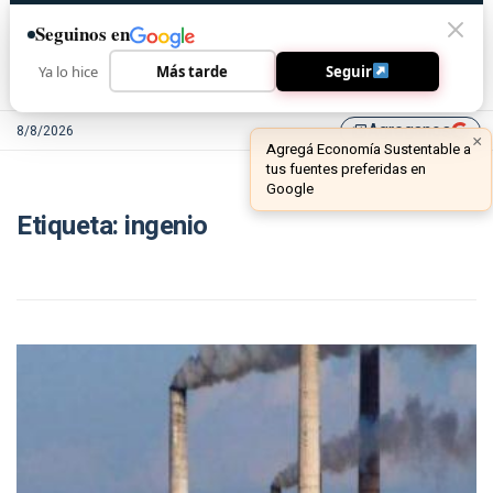
Seguinos en
Ya lo hice
Más tarde
Seguir
Agreganos
8/8/2026
library_add
×
Agregá Economía Sustentable a
tus fuentes preferidas en
Google
Etiqueta:
ingenio