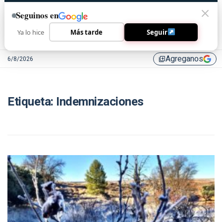
Seguinos en
Ya lo hice
Más tarde
Seguir
Agreganos
6/8/2026
library_add
Etiqueta:
Indemnizaciones