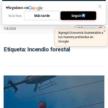
Seguinos en
Ya lo hice
Más tarde
Seguir
Agreganos
7/8/2026
library_add
×
Agregá Economía Sustentable a
tus fuentes preferidas en
Google
Etiqueta:
Incendio forestal