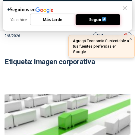
Seguinos en
Ya lo hice
Más tarde
Seguir
Agreganos
9/8/2026
library_add
×
Agregá Economía Sustentable a
tus fuentes preferidas en
Google
Etiqueta:
imagen corporativa