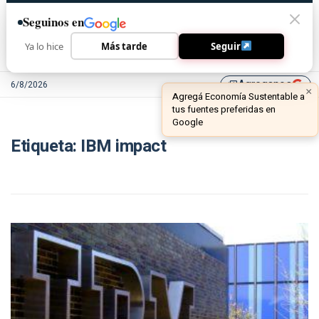
Seguinos en
Ya lo hice
Más tarde
Seguir
Agreganos
6/8/2026
library_add
×
Agregá Economía Sustentable a
tus fuentes preferidas en
Google
Etiqueta:
IBM impact