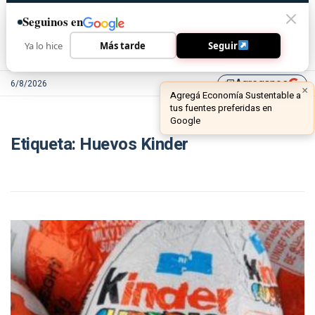
Seguinos en
Ya lo hice
Más tarde
Seguir
Agreganos
6/8/2026
library_add
×
Agregá Economía Sustentable a
tus fuentes preferidas en
Google
Etiqueta:
Huevos Kinder