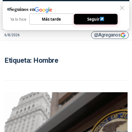
Seguinos en
Ya lo hice
Más tarde
Seguir
Agreganos
6/8/2026
library_add
Etiqueta:
Hombre