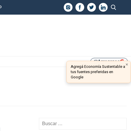
O
Agreganos
library_add
×
Agregá Economía Sustentable a
tus fuentes preferidas en
Google
d