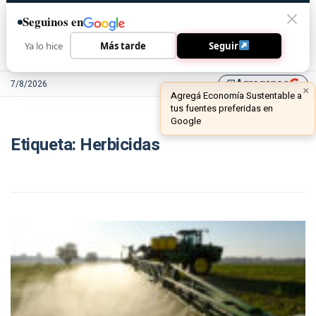
Seguinos en
Ya lo hice
Más tarde
Seguir
Agreganos
7/8/2026
library_add
×
Agregá Economía Sustentable a
tus fuentes preferidas en
Google
Etiqueta:
Herbicidas