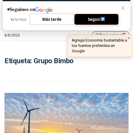
Seguinos en
Ya lo hice
Más tarde
Seguir
Agreganos
8/8/2026
library_add
×
Agregá Economía Sustentable a
tus fuentes preferidas en
Google
Etiqueta:
Grupo Bimbo