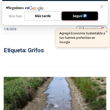
Seguinos en
Ya lo hice
Más tarde
Seguir
Agreganos
7/8/2026
library_add
×
Agregá Economía Sustentable a
tus fuentes preferidas en
Google
Etiqueta:
Grifos