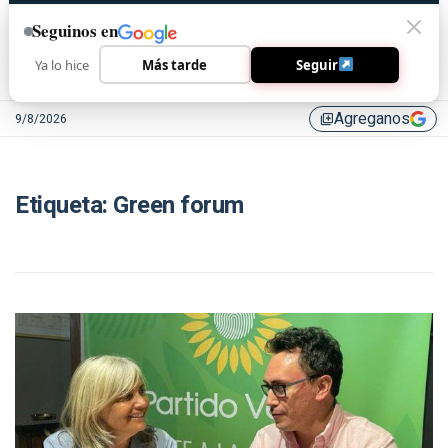
Seguinos en
Ya lo hice
Más tarde
Seguir
Agreganos
9/8/2026
library_add
Etiqueta:
Green forum