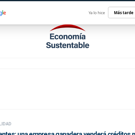
ECONOMÍA SUSTENTABLE
INTERNACIONAL
CONTACT
Ya lo hice
Más tarde
LIDAD
entes: una empresa ganadera venderá créditos 