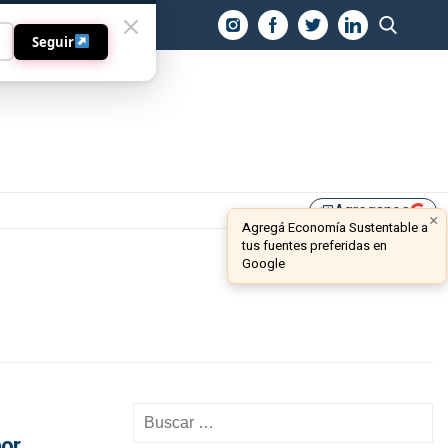
O
Seguir
Agreganos
library_add
×
Agregá Economía Sustentable a
tus fuentes preferidas en
Google
por