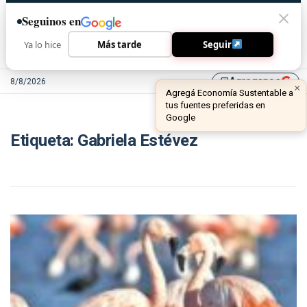
Seguinos en
Ya lo hice
Más tarde
Seguir
Agreganos
8/8/2026
library_add
×
Agregá Economía Sustentable a
tus fuentes preferidas en
Google
Etiqueta:
Gabriela Estévez