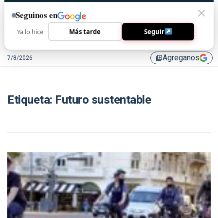
Seguinos en
Ya lo hice
Más tarde
Seguir
Agreganos
7/8/2026
library_add
Etiqueta:
Futuro sustentable