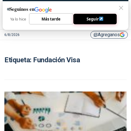
Seguinos en
Ya lo hice
Más tarde
Seguir
Agreganos
6/8/2026
library_add
Etiqueta:
Fundación Visa