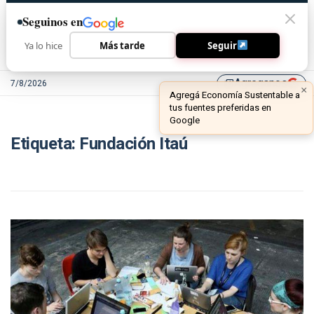
Seguinos en
Ya lo hice
Más tarde
Seguir
Agreganos
7/8/2026
library_add
×
Agregá Economía Sustentable a
tus fuentes preferidas en
Google
Etiqueta:
Fundación Itaú