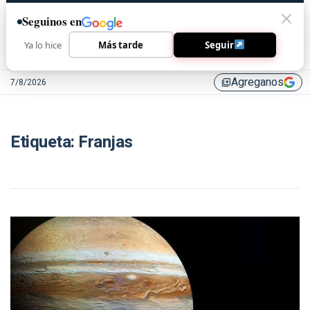
Seguinos en
Ya lo hice
Más tarde
Seguir
Agreganos
7/8/2026
library_add
Etiqueta:
Franjas