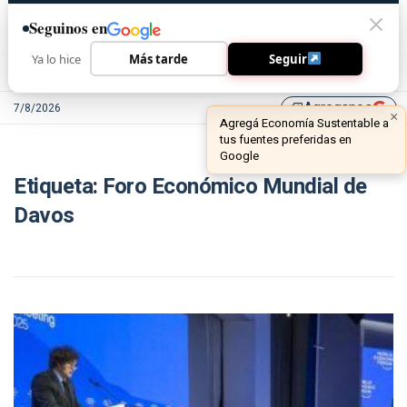
Seguinos en
Ya lo hice
Más tarde
Seguir
Agreganos
7/8/2026
library_add
×
Agregá Economía Sustentable a
tus fuentes preferidas en
Google
Etiqueta:
Foro Económico Mundial de
Davos