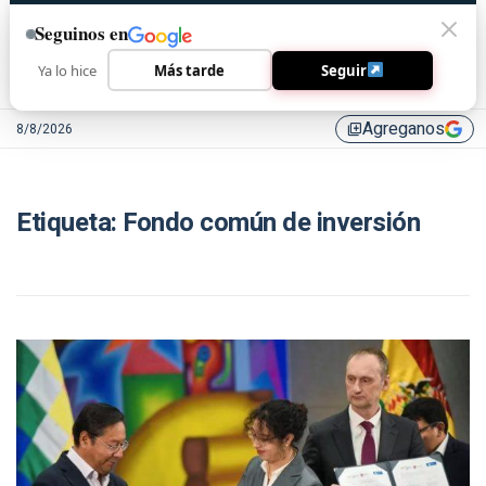
Seguinos en
Ya lo hice
Más tarde
Seguir
Agreganos
8/8/2026
library_add
Etiqueta:
Fondo común de inversión